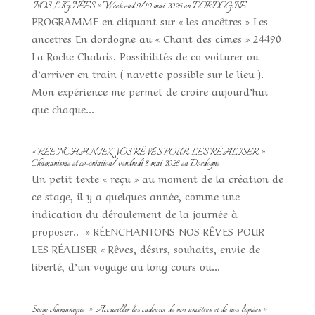
NOS LIGNÉES » Week end 9/10 mai 2026 en DORDOGNE
PROGRAMME en cliquant sur « les ancêtres » Les
ancetres En dordogne au « Chant des cimes » 24490
La Roche-Chalais. Possibilités de co-voiturer ou
d’arriver en train ( navette possible sur le lieu ).
Mon expérience me permet de croire aujourd’hui
que chaque...
« RÉENCHANTEZ VOS RÊVES POUR LES RÉALISER »
Chamanisme et co-création/ vendredi 8 mai 2026 en Dordogne
Un petit texte « reçu » au moment de la création de
ce stage, il y a quelques année, comme une
indication du déroulement de la journée à
proposer.. » RÉENCHANTONS NOS RÊVES POUR
LES RÉALISER « Rêves, désirs, souhaits, envie de
liberté, d’un voyage au long cours ou...
Stage chamanique » Accueillir les cadeaux de nos ancêtres et de nos lignées »