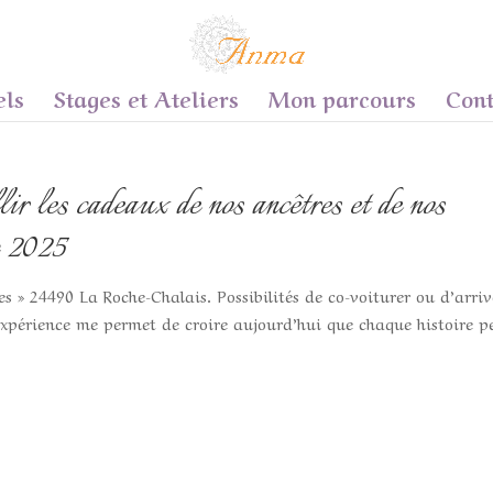
els
Stages et Ateliers
Mon parcours
Cont
 les cadeaux de nos ancêtres et de nos
c 2025
 » 24490 La Roche-Chalais. Possibilités de co-voiturer ou d’arriv
n expérience me permet de croire aujourd’hui que chaque histoire p