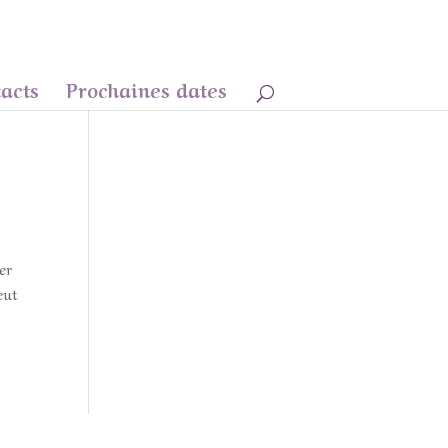
acts
Prochaines dates
er
eut