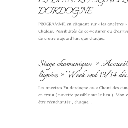
ET DE NOS LIGNÉES » W
DORDOGNE
PROGRAMME en cliquant sur « les ancêtres » 
Chalais. Possibilités de co-voiturer ou d’arri
de croire aujourd’hui que chaque...
Stage chamanique » Accueillir
lignées » Week end 13/14 dé
Les ancetres En dordogne au « Chant des cimes
en train ( navette possible sur le lieu ). Mo
être réenchantée , chaque...