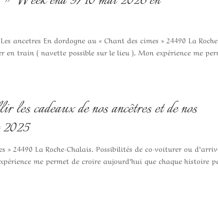
eek end 9/10 mai 2026 en
Les ancetres En dordogne au « Chant des cimes » 24490 La Roche
ver en train ( navette possible sur le lieu ). Mon expérience me pe
 les cadeaux de nos ancêtres et de nos
c 2025
 » 24490 La Roche-Chalais. Possibilités de co-voiturer ou d’arriv
n expérience me permet de croire aujourd’hui que chaque histoire p