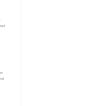
-
rmet
er
eut