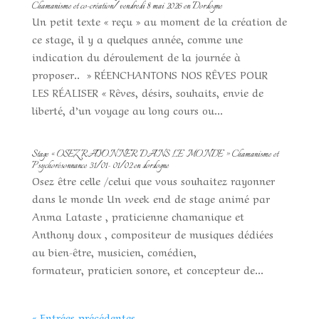
Chamanisme et co-création/ vendredi 8 mai 2026 en Dordogne
Un petit texte « reçu » au moment de la création de
ce stage, il y a quelques année, comme une
indication du déroulement de la journée à
proposer.. » RÉENCHANTONS NOS RÊVES POUR
LES RÉALISER « Rêves, désirs, souhaits, envie de
liberté, d’un voyage au long cours ou...
Stage « OSEZ RAYONNER DANS LE MONDE » Chamanisme et
Psychorésonnance 31/01- 01/02 en dordogne
Osez être celle /celui que vous souhaitez rayonner
dans le monde Un week end de stage animé par
Anma Lataste , praticienne chamanique et
Anthony doux , compositeur de musiques dédiées
au bien-être, musicien, comédien,
formateur, praticien sonore, et concepteur de...
« Entrées précédentes