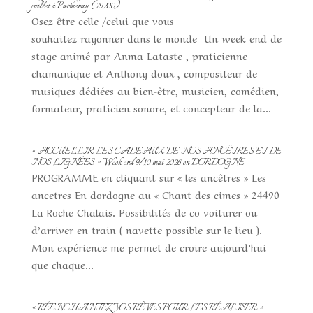
juillet à Parthenay ( 79200)
Osez être celle /celui que vous
souhaitez rayonner dans le monde Un week end de
stage animé par Anma Lataste , praticienne
chamanique et Anthony doux , compositeur de
musiques dédiées au bien-être, musicien, comédien,
formateur, praticien sonore, et concepteur de la...
« ACCUELLIR LES CADEAUX DE NOS ANCÊTRES ET DE
NOS LIGNÉES » Week end 9/10 mai 2026 en DORDOGNE
PROGRAMME en cliquant sur « les ancêtres » Les
ancetres En dordogne au « Chant des cimes » 24490
La Roche-Chalais. Possibilités de co-voiturer ou
d’arriver en train ( navette possible sur le lieu ).
Mon expérience me permet de croire aujourd’hui
que chaque...
« RÉENCHANTEZ VOS RÊVES POUR LES RÉALISER »