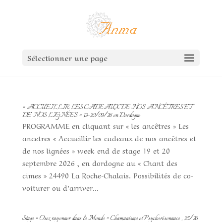
Sélectionner une page
« ACCUEILLIR LES CADEAUX DE NOS ANCÊTRES ET
DE NOS LIGNÉES » 19-20/09/26 en Dordogne
PROGRAMME en cliquant sur « les ancêtres » Les
ancetres « Accueillir les cadeaux de nos ancêtres et
de nos lignées » week end de stage 19 et 20
septembre 2026 , en dordogne au « Chant des
cimes » 24490 La Roche-Chalais. Possibilités de co-
voiturer ou d’arriver...
Stage « Osez rayonner dans le Monde » Chamanisme et Psychorésonnace , 25/26