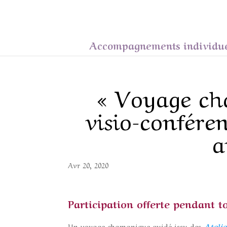
Accompagnements individu
« Voyage ch
visio-confére
a
Avr 20, 2020
Participation offerte pendant 
Un voyage chamanique guidé issu des
Ateli