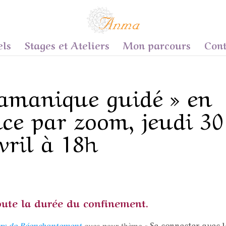
els
Stages et Ateliers
Mon parcours
Cont
amanique guidé » en
nce par zoom, jeudi 30
vril à 18h
toute la durée du confinement.
ers de Réenchantement
avec pour thème «
Se connecter avec l