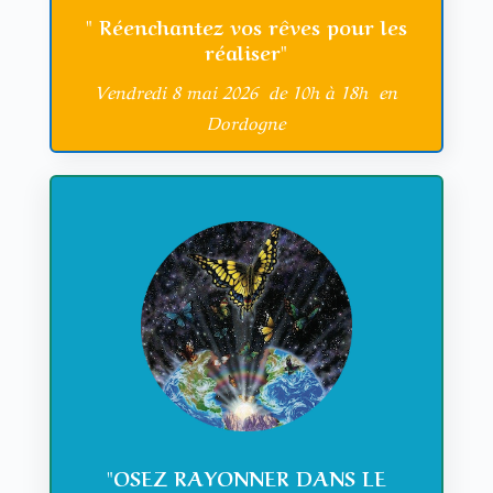
" Réenchantez vos rêves pour les
réaliser"
Vendredi 8 mai 2026 de 10h à 18h en
Dordogne
"OSEZ RAYONNER DANS LE