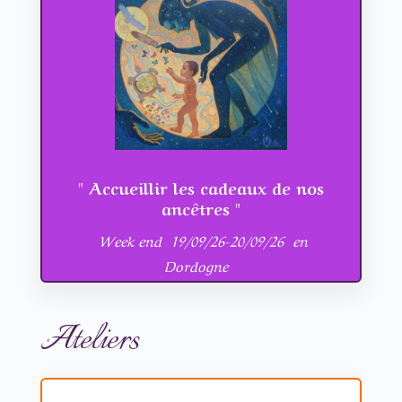
" Accueillir les cadeaux de nos
ancêtres "
Week end 19/09/26-20/09/26 en
Dordogne
Ateliers