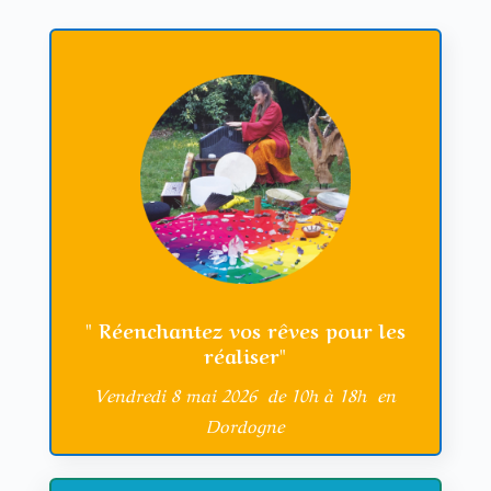
" Réenchantez vos rêves pour les
réaliser"
Vendredi 8 mai 2026 de 10h à 18h en
Dordogne