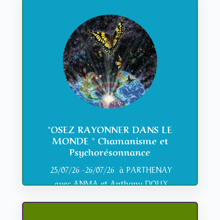
"OSEZ RAYONNER DANS LE
MONDE " Chamanisme et
Psychorésonnance
25/07/26 -26/07/26 à PARTHENAY
avec ANMA et
Anthony DOUX