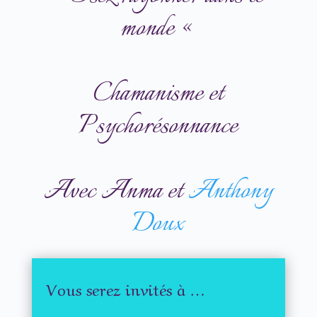
monde «
Chamanisme et
Psychorésonnance
Avec Anma et
Anthony
Doux
Vous serez invités à …