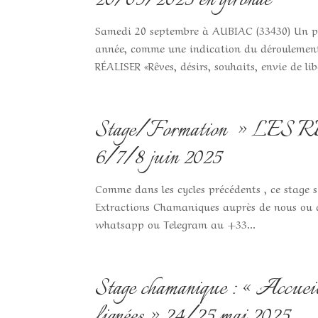
20/09/2025 en gironde
Samedi 20 septembre à AUBIAC (33430) Un peti
année, comme une indication du déroulemen
RÉALISER «Rêves, désirs, souhaits, envie de libe
Stage/Formation » 
6/7/8 juin 2025
Comme dans les cycles précédents , ce stage s’
Extractions Chamaniques auprès de nous ou av
whatsapp ou Telegram au +33...
Stage chamanique : « Accueill
lignées » 24/25 mai 2025