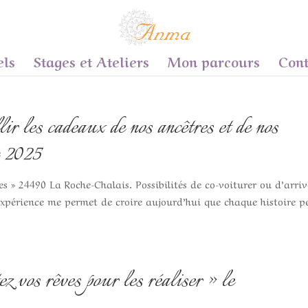
els
Stages et Ateliers
Mon parcours
Cont
 les cadeaux de nos ancêtres et de nos
c 2025
 » 24490 La Roche-Chalais. Possibilités de co-voiturer ou d’arriv
n expérience me permet de croire aujourd’hui que chaque histoire p
z vos rêves pour les réaliser » le