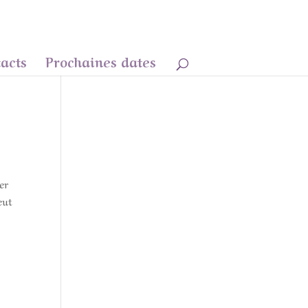
acts
Prochaines dates
er
eut